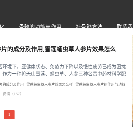
化
骨髓的功能与作用
补骨髓方法
联系我
参片的成分及作用,雪莲蛹虫草人参片效果怎么
活环境下，亚健康状态、免疫力下降以及慢性疲劳已成为困扰
。作为一种将天山雪莲、蛹虫草、人参三种名贵中药材科学配
雪莲蛹虫草人参片凭借其...
片的成分及作用
雪莲蛹虫草人参片效果怎么样
雪莲蛹虫草人参片的作用与功效
阅读（157）
1