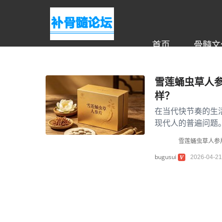
首页
骨髓文
雪莲蛹虫草人
样？
在当代快节奏的生
现代人的普遍问题
比而成的复方制剂，
雪莲蛹虫草人参
bugusui
2026-04-21