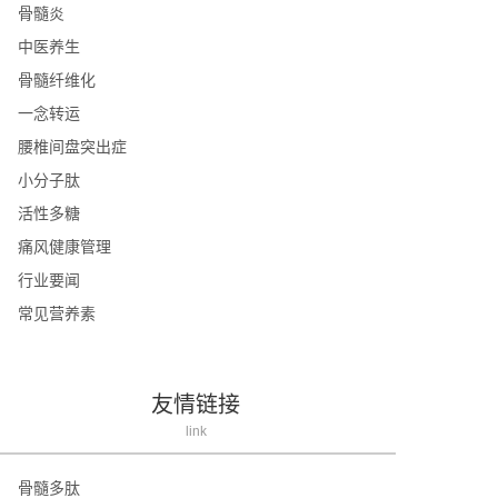
骨髓炎
中医养生
骨髓纤维化
一念转运
腰椎间盘突出症
小分子肽
活性多糖
痛风健康管理
行业要闻
常见营养素
友情链接
link
骨髓多肽