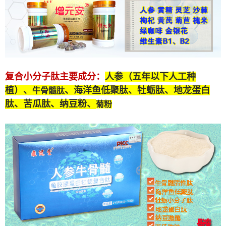
复合小分子肽
主要成分：
人参（五年以下人工种
植）、
、海洋鱼低聚肽、牡蛎肽、
地龙蛋白
牛骨髓肽
肽
、苦瓜肽、纳豆粉、
菊粉